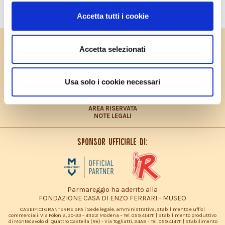
STAMPA
Accetta tutti i cookie
PRIVACY POLICY
Accetta selezionati
COOKIES POLICY
CONTRIBUTO FEASR
CONTATTI
LAVORA CON NOI
Usa solo i cookie necessari
PRIVACY POLICY – INFORMATIVA CONSUMATORI
DICHIARAZIONE ACCESSIBILITÀ
SITEMAP
AREA RISERVATA
NOTE LEGALI
Sponsor ufficiale di:
Parmareggio ha aderito alla
FONDAZIONE CASA DI ENZO FERRARI - MUSEO
CASEIFICI GRANTERRE SPA | Sede legale, amministrativa, stabilimento e uffici
commerciali: Via Polonia, 30-33 - 41122 Modena – Tel. 059.414711 | Stabilimento produttivo
di Montecavolo di Quattro Castella (Re) - Via Togliatti, 34AB - Tel. 059.414711 | Stabilimento