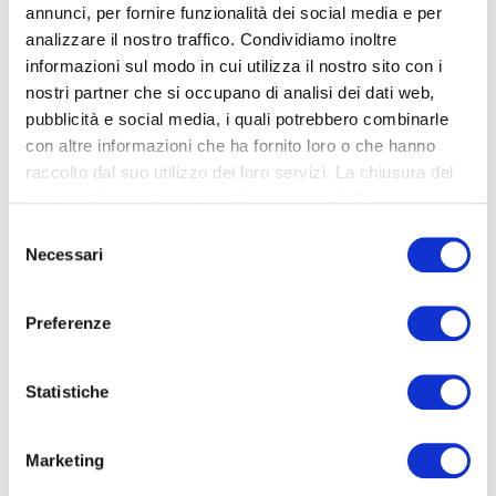
annunci, per fornire funzionalità dei social media e per
analizzare il nostro traffico. Condividiamo inoltre
informazioni sul modo in cui utilizza il nostro sito con i
nostri partner che si occupano di analisi dei dati web,
pubblicità e social media, i quali potrebbero combinarle
con altre informazioni che ha fornito loro o che hanno
raccolto dal suo utilizzo dei loro servizi. La chiusura del
presente banner comporta il permanere delle
impostazioni di default e dunque la continuazione della
Selezione
navigazione in assenza di cookie o altri strumenti di
Necessari
EMILIANO AL VILLAGGIO DI BABBO
del
tracciamento diversi da quelli tecnici.
consenso
NATALE DI TRENTO
Per maggiori dettagli vedi di seguito.
Preferenze
Per maggiori dettagli:
Cookie Policy
Per la prima volta Parmareggio sarà uno degli sponsor
Statistiche
del Villaggio di Babbo Natale di Trento, dal 22 Novembre
al 6 di Gennaio 2025. Ogni weekend i bambini che si
iscrivono potranno partecipare agli Elf Camp, divertenti
laboratori sostenuti dagli sponsor e per tutto il periodo
Marketing
natalizio verrà distribuito ai bambini L’ABC della