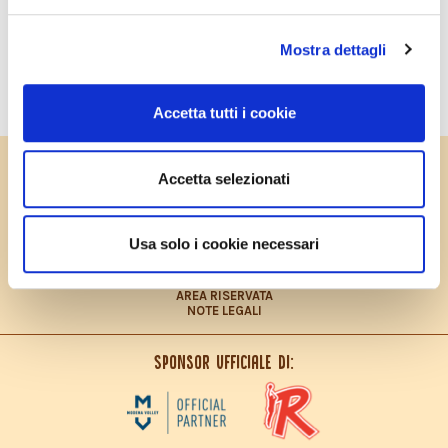
merenda.
Il weekend del 7-8 dicembre è stato dedicato a
Parmareggio con l’Elf Camp “Il piacere di mangiare
Mostra dettagli
sano”: grande successo per il nostro Topolino Intenditore
Emiliano, che ha animato le due giornate.
Accetta tutti i cookie
PRIVACY POLICY
Accetta selezionati
COOKIES POLICY
CONTRIBUTO FEASR
CONTATTI
LAVORA CON NOI
Usa solo i cookie necessari
PRIVACY POLICY – INFORMATIVA CONSUMATORI
DICHIARAZIONE ACCESSIBILITÀ
SITEMAP
AREA RISERVATA
NOTE LEGALI
Sponsor ufficiale di: