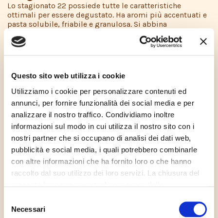
Lo stagionato 22 possiede tutte le caratteristiche
ottimali per essere degustato. Ha aromi più accentuati e
pasta solubile, friabile e granulosa. Si abbina
perfettamente con vini rossi strutturati, si esalta tagliato
a petali nelle insalate di frutta, condite con aceto
balsamico. Puoi accompagnarlo a qualsiasi tipo di frutta
secca ed è ottimo con prugne e fichi.
Questo sito web utilizza i cookie
Stagionato 30 mesi
Utilizziamo i cookie per personalizzare contenuti ed
Lo stagionato 30 mesi è il più ricco di elementi nutritivi,
è più asciutto, friabile e granuloso. Il sapore è deciso ma
annunci, per fornire funzionalità dei social media e per
equilibrato, con un aroma intenso e persistente e
analizzare il nostro traffico. Condividiamo inoltre
predominano aromi di spezie e frutta secca. Puoi
informazioni sul modo in cui utilizza il nostro sito con i
abbinarlo sia a vini rossi di elevato corpo e struttura sia a
vini bianchi passiti e da meditazione. Per apprezzarlo
nostri partner che si occupano di analisi dei dati web,
pienamente gustalo a scaglie oppure grattugialo, ed
pubblicità e social media, i quali potrebbero combinarle
esalterai i sapori dei tuoi piatti più ricercati e
con altre informazioni che ha fornito loro o che hanno
tradizionali. E’ da provare con il miele, le composte di
raccolto dal suo utilizzo dei loro servizi. La chiusura del
frutta e con l’aceto balsamico tradizionale di Modena o
Reggio Emilia.
presente banner comporta il permanere delle
Il Parmigiano Reggiano stagionato 30 mesi, per la sua
impostazioni di default e dunque la continuazione della
Selezione
digeribilità, è adatto all’alimentazione dei bambini.
navigazione in assenza di cookie o altri strumenti di
Necessari
del