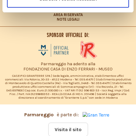
PRIVACY POLICY – INFORMATIVA CONSUMATORI
DICHIARAZIONE ACCESSIBILITÀ
SITEMAP
AREA RISERVATA
NOTE LEGALI
Sponsor ufficiale di:
Parmareggio ha aderito alla
FONDAZIONE CASA DI ENZO FERRARI - MUSEO
CASEIFICI GRANTERRE SPA | Sede legale, amministrativa, stabilimento e uffici
commerciali: Via Polonia, 30-33 - 41122 Modena – Tel. 059.414711 | Stabilimento produttivo
di Montecavolo di Quattro Castella (Re) - Via Togliatti, 34AB - Tel. 059.414711 | Stabilimento
produttivo e uffici commerciali di Sommacampagna (Vr) - Via Rezzola, 21 - Tel.
045.8971800 | Cap.soc. Euro 21.500.000 i.v. - VAT NR IT 012 996 803 53 - Iscr.Reg. Impr./ Cod.
Fisc. / Part. IVA 01299680353 - REA c/o CCIAA di MO n. 351496 | Società soggetta alla
direzione e al coordinamento di "Granterre S.p.A." con sede in Modena
Parmareggio
è parte di:
Visita il sito