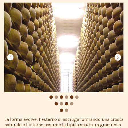
prev
prev
prev
next
next
next
La forma evolve, l’esterno si asciuga formando una crosta
naturale e l’interno assume la tipica struttura granulosa